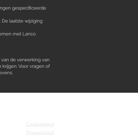
ingen gespecificeerde
 De laatste wijziging
pnemen met Lanco
ng van de verwerking van
rijgen. Voor vragen of
evens.
Cookiebeleid
Privacybeleid