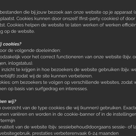
stbestanden die bij jouw bezoek aan onze website op je apparaat (
aatst. Cookies kunnen door onszelf (first-party cookies) of door 
st. Cookies helpen de website te laten werken of werken efficië
ag op de website.
j cookies?
voor de volgende doeleinden:
odzakelijk voor het correct functioneren van onze website (bijv. 
en, inlogstatus).
inzicht te krijgen in hoe bezoekers de website gebruiken (bijv. w
rblijft) zodat wij de site kunnen verbeteren.
okies: om bezoekers te volgen op verschillende websites, zodat w
en op basis van surfgedrag en interesses.
ken wij?
 overzicht van de type cookies die wij (kunnen) gebruiken. Exac
nen variëren en worden in de cookie-banner of in de instelling
termijn
aliteit van de website (bijv. sessiebehoud)doorgaans sessie- of l
websitegebruik, prestaties verbeterenvaak 6-24 maanden