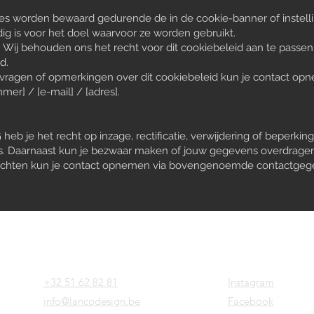
es worden bewaard gedurende de in de cookie-banner of instell
dig is voor het doel waarvoor ze worden gebruikt.
d: Wij behouden ons het recht voor dit cookiebeleid aan te passen.
d.
vragen of opmerkingen over dit cookiebeleid kun je contact o
er] / [e-mail] / [adres].
heb je het recht op inzage, rectificatie, verwijdering of beperki
 Daarnaast kun je bezwaar maken of jouw gegevens overdragen k
rechten kun je contact opnemen via bovengenoemde contactgeg
+32 51 62 82 81
Instagram
info@lancodesign.be
Facebook