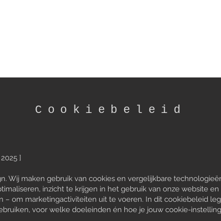
HOME
OVER
WERKWIJZE
Cookiebeleid
 2025 ]
n. Wij maken gebruik van cookies en vergelijkbare technologieë
timaliseren, inzicht te krijgen in het gebruik van onze website en
– om marketingactiviteiten uit te voeren. In dit cookiebeleid leg
 gebruiken, voor welke doeleinden én hoe je jouw cookie-instelli