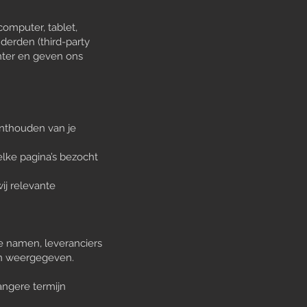
computer, tablet,
derden (third-party
nter en geven ons
onthouden van je
elke pagina’s bezocht
ij relevante
te namen, leveranciers
en weergegeven.
angere termijn