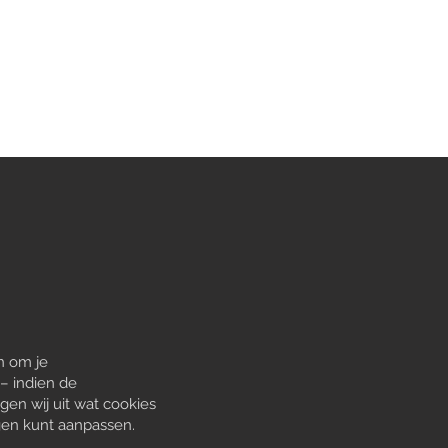
PROJECTEN
TRAPPEN
CONTACT
n om je
 – indien de
gen wij uit wat cookies
ngen kunt aanpassen.