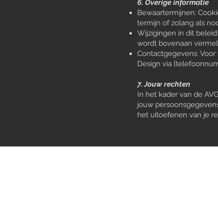
6. Overige informatie
Bewaartermijnen: Cooki
termijn of zolang als no
Wijzigingen in dit belei
wordt bovenaan vermel
Contactgegevens: Voor 
Design via [telefoonnumm
7. Jouw rechten
In het kader van de AVG 
jouw persoonsgegevens.
het uitoefenen van je 