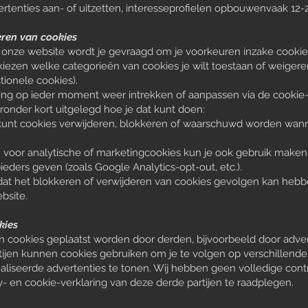
rtenties aan- of uitzetten, interesseprofielen opbouwenvaak 12
ren van cookies
n onze website wordt je gevraagd om je voorkeuren inzake cookie
kiezen welke categorieën van cookies je wilt toestaan of weigere
ctionele cookies).
g op ieder moment weer intrekken of aanpassen via de cookie-in
eronder kort uitgelegd hoe je dat kunt doen:
e kunt cookies verwijderen, blokkeren of waarschuwd worden wan
: voor analytische of marketingcookies kun je ook gebruik maken
eders geven (zoals Google Analytics-opt-out, etc.).
at het blokkeren of verwijderen van cookies gevolgen kan hebb
ebsite.
kies
 cookies geplaatst worden door derden, bijvoorbeeld door adve
tijen kunnen cookies gebruiken om je te volgen op verschillende 
iseerde advertenties te tonen. Wij hebben geen volledige contr
y- en cookie-verklaring van deze derde partijen te raadplegen.