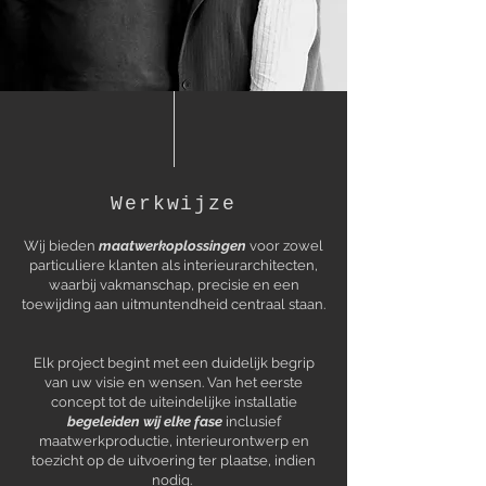
Werkwijze
Wij bieden
maatwerkoplossingen
voor zowel
particuliere klanten als interieurarchitecten,
waarbij vakmanschap, precisie en een
toewijding aan uitmuntendheid centraal staan.
Elk project begint met een duidelijk begrip
van uw visie en wensen. Van het eerste
concept tot de uiteindelijke installatie
begeleiden wij elke fase
inclusief
maatwerkproductie, interieurontwerp en
toezicht op de uitvoering ter plaatse, indien
nodig.