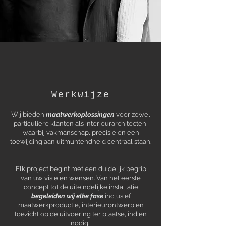
Werkwijze
Wij bieden
maatwerkoplossingen
voor zowel
particuliere klanten als interieurarchitecten,
waarbij vakmanschap, precisie en een
toewijding aan uitmuntendheid centraal staan.
Elk project begint met een duidelijk begrip
van uw visie en wensen. Van het eerste
concept tot de uiteindelijke installatie
begeleiden wij elke fase
inclusief
maatwerkproductie, interieurontwerp en
toezicht op de uitvoering ter plaatse, indien
nodig.