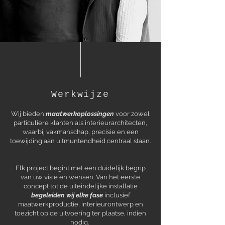
Werkwijze
Wij bieden
maatwerkoplossingen
voor zowel
particuliere klanten als interieurarchitecten,
waarbij vakmanschap, precisie en een
toewijding aan uitmuntendheid centraal staan.
Elk project begint met een duidelijk begrip
van uw visie en wensen. Van het eerste
concept tot de uiteindelijke installatie
begeleiden wij elke fase
inclusief
maatwerkproductie, interieurontwerp en
toezicht op de uitvoering ter plaatse, indien
nodig.